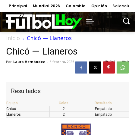
Principal
Mundial 2026
Colombia
Opinión
Selección
Inicio
Chicó — Llaneros
Chicó — Llaneros
Por
Laura Hernández
-
8 febrero, 2025
348
0
Resultados
Equipo
Goles
Resultado
Chicó
2
Empatado
Llaneros
2
Empatado