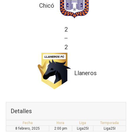
Chicó
2
—
2
Llaneros
Detalles
Fecha
Hora
Liga
Temporada
8 febrero, 2025
2:00 pm
Liga25I
Liga25I