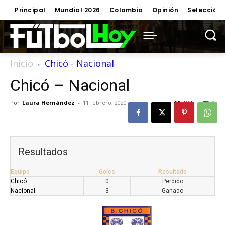
Principal
Mundial 2026
Colombia
Opinión
Selección
Inicio
Chicó - Nacional
Chicó – Nacional
Por
Laura Hernández
-
11 febrero, 2020
602
0
Resultados
Equipo
Goles
Resultado
Chicó
0
Perdido
Nacional
3
Ganado