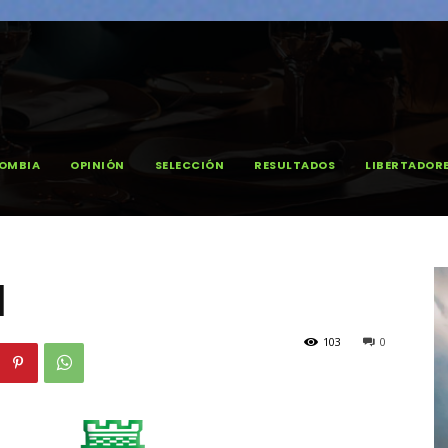
OMBIA
OPINIÓN
SELECCIÓN
RESULTADOS
LIBERTADOR
l
103
0