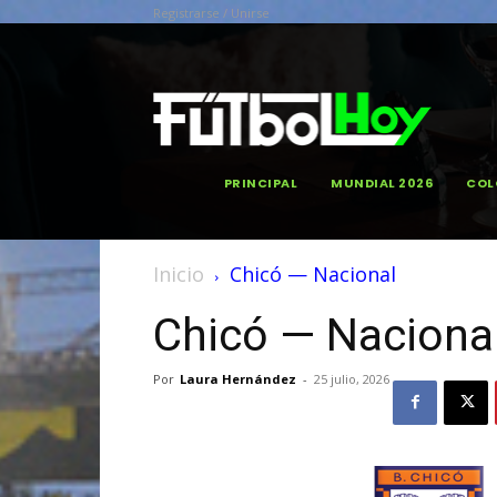
Registrarse / Unirse
PRINCIPAL
MUNDIAL 2026
COL
Inicio
Chicó — Nacional
Chicó — Naciona
Por
Laura Hernández
-
25 julio, 2026