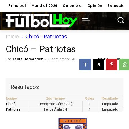
Principal
Mundial 2026
Colombia
Opinión
Selección
Inicio
Chicó - Patriotas
Chicó – Patriotas
Por
Laura Hernández
-
21 septiembre, 2018
1140
0
Resultados
Equipo
2do Tiempo
Goles
Resultado
Chicó
Jossymar Gómez (P)
1
Empatado
Patriotas
Felipe Ávila 54'
1
Empatado