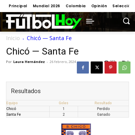
Principal
Mundial 2026
Colombia
Opinión
Selección
Inicio
Chicó — Santa Fe
Chicó — Santa Fe
Por
Laura Hernández
-
26 febrero, 2024
352
0
Resultados
Equipo
Goles
Resultado
Chicó
1
Perdido
Santa Fe
2
Ganado