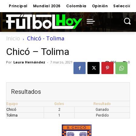
Principal
Mundial 2026
Colombia
Opinión
Selección
Inicio
Chicó - Tolima
Chicó – Tolima
Por
Laura Hernández
-
7 marzo, 2021
806
0
Resultados
Equipo
Goles
Resultado
Chicó
2
Ganado
Tolima
1
Perdido