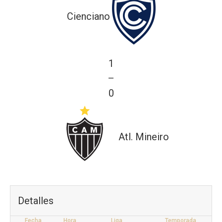
Cienciano
1
—
0
Atl. Mineiro
Detalles
Fecha
Hora
Liga
Temporada