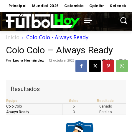
Principal
Mundial 2026
Colombia
Opinión
Selección
Inicio
Colo Colo - Always Ready
Colo Colo – Always Ready
Por
Laura Hernández
-
12 octubre, 2023
342
0
Resultados
Equipo
Goles
Resultado
Colo Colo
5
Ganado
Always Ready
3
Perdido