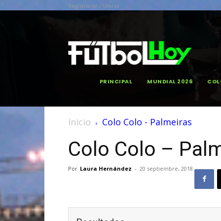
Registrarse / Unirse
PRINCIPAL
MUNDIAL 2026
COL
Inicio
Colo Colo - Palmeiras
Colo Colo – Pal
Por
Laura Hernández
-
20 septiembre, 2018