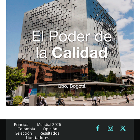
Principal
Mundial 2026
Colombia
Opinión
Selección
Resultados
Libertadores