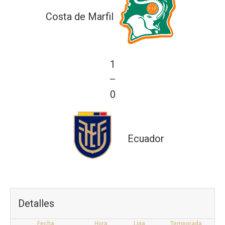
Costa de Marfil
1
—
0
Ecuador
Detalles
Fecha
Hora
Liga
Temporada