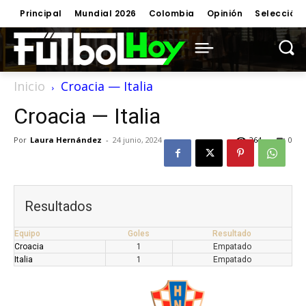
Principal
Mundial 2026
Colombia
Opinión
Selección
Inicio
Croacia — Italia
Croacia — Italia
Por
Laura Hernández
-
24 junio, 2024
264
0
Resultados
Equipo
Goles
Resultado
Croacia
1
Empatado
Italia
1
Empatado