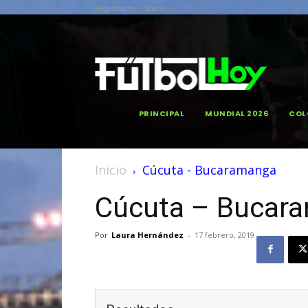
Registrarse / Unirse
PRINCIPAL
MUNDIAL 2026
COL
Inicio
Cúcuta - Bucaramanga
Cúcuta – Bucar
Por
Laura Hernández
-
17 febrero, 2019