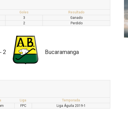
Goles
Resultado
3
Ganado
2
Perdido
2
Bucaramanga
—
a
Liga
Temporada
 pm
FPC
Liga Águila 2019-1