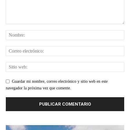
Guardar mi nombre, correo electrónico y sitio web en este
navegador la próxima vez que comente.