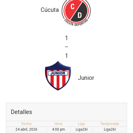
Cúcuta
1
—
1
Junior
Detalles
Fecha
Hora
Liga
Temporada
24 abril, 2026
4:00 pm
Liga26I
Liga26I