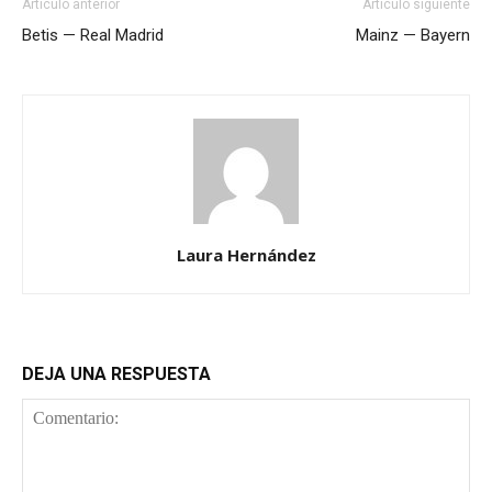
Artículo anterior
Artículo siguiente
Betis — Real Madrid
Mainz — Bayern
Laura Hernández
DEJA UNA RESPUESTA