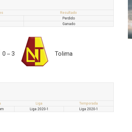
es
Resultado
Perdido
Ganado
0
3
Tolima
—
a
Liga
Temporada
pm
Liga 2020-1
Liga 2020-1