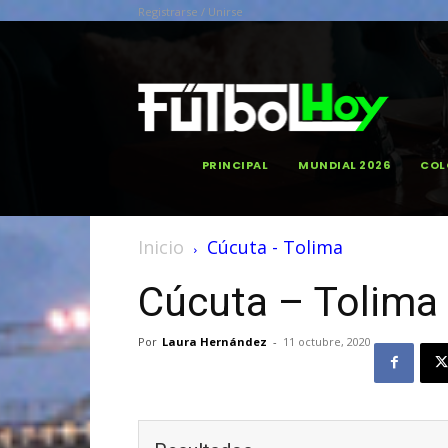
Registrarse / Unirse
PRINCIPAL
MUNDIAL 2026
COL
Inicio
Cúcuta - Tolima
Cúcuta – Tolima
Por
Laura Hernández
-
11 octubre, 2020