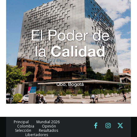
Principal
Mundial 2026
Colombia
Opinión
Selección
Resultados
Libertadores