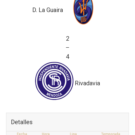
D. La Guaira
2
—
4
Rivadavia
Detalles
Fecha
Hora
Liga
Temporada