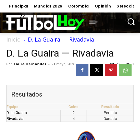
Principal
Mundial 2026
Colombia
Opinión
Selección
Inicio
D. La Guaira — Rivadavia
D. La Guaira — Rivadavia
Por
Laura Hernández
-
21 mayo, 2026
70
0
Resultados
Equipo
Goles
Resultado
D. La Guaira
2
Perdido
Rivadavia
4
Ganado