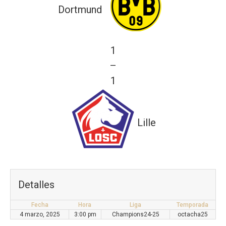
Dortmund
1
—
1
Lille
Detalles
Fecha
Hora
Liga
Temporada
4 marzo, 2025
3:00 pm
Champions24-25
octacha25