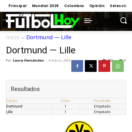
Principal
Mundial 2026
Colombia
Opinión
Selección
Inicio
Dortmund — Lille
Dortmund — Lille
Por
Laura Hernández
-
4 marzo, 2025
252
0
Resultados
Equipo
Goles
Resultado
Dortmund
1
Empatado
Lille
1
Empatado