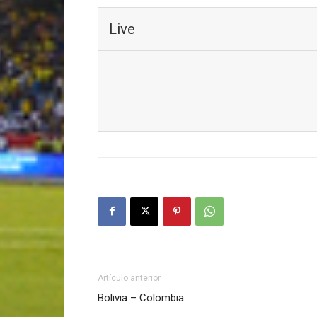
Live
Artículo anterior
Bolivia – Colombia