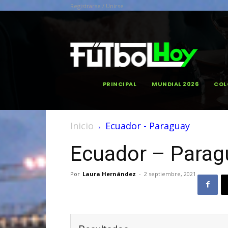
Registrarse / Unirse
PRINCIPAL
MUNDIAL 2026
COL
Inicio
Ecuador - Paraguay
Ecuador – Parag
Por
Laura Hernández
-
2 septiembre, 2021