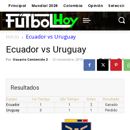
Principal
Mundial 2026
Colombia
Opinión
Selección
Inicio
Ecuador vs Uruguay
Ecuador vs Uruguay
Por
Usuario Contenido 2
-
12 noviembre, 2015
1268
0
Resultados
Equipo
1er Tiempo
2do Tiempo
Goles
Resultado
Ecuador
1
1
2
Ganado
Uruguay
0
1
1
Perdido