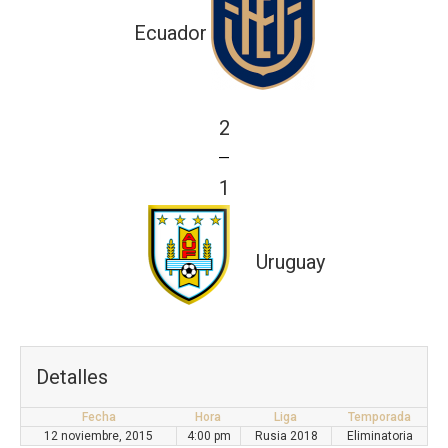
Ecuador
2
—
1
Uruguay
Detalles
Fecha
Hora
Liga
Temporada
12 noviembre, 2015
4:00 pm
Rusia 2018
Eliminatoria