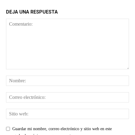
DEJA UNA RESPUESTA
Guardar mi nombre, correo electrónico y sitio web en este