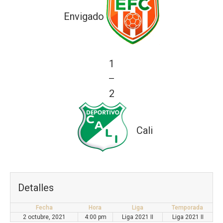
Envigado
1
—
2
Cali
Detalles
Fecha
Hora
Liga
Temporada
2 octubre, 2021
4:00 pm
Liga 2021 II
Liga 2021 II