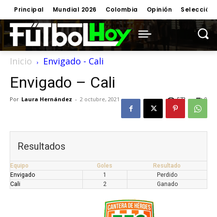
Principal
Mundial 2026
Colombia
Opinión
Selección
Inicio
Envigado - Cali
Envigado – Cali
Por
Laura Hernández
-
2 octubre, 2021
572
0
Resultados
Equipo
Goles
Resultado
Envigado
1
Perdido
Cali
2
Ganado