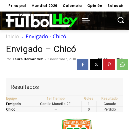
Principal
Mundial 2026
Colombia
Opinión
Selección
Inicio
Envigado - Chicó
Envigado – Chicó
Por
Laura Hernández
-
3 noviembre, 2018
1207
0
Resultados
Equipo
1er Tiempo
Goles
Resultado
Envigado
Camilo Mancilla 23'
1
Ganado
Chicó
—
0
Perdido