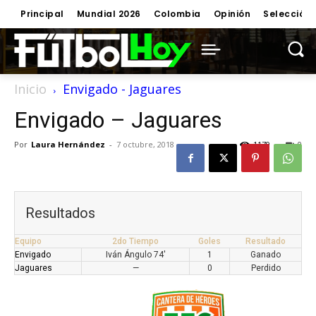
Principal
Mundial 2026
Colombia
Opinión
Selección
Inicio
Envigado - Jaguares
Envigado – Jaguares
Por
Laura Hernández
-
7 octubre, 2018
1179
0
Resultados
Equipo
2do Tiempo
Goles
Resultado
Envigado
Iván Ángulo 74'
1
Ganado
Jaguares
—
0
Perdido