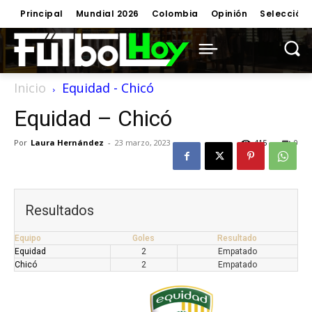
Principal
Mundial 2026
Colombia
Opinión
Selección
Inicio
Equidad - Chicó
Equidad – Chicó
Por
Laura Hernández
-
23 marzo, 2023
415
0
Resultados
Equipo
Goles
Resultado
Equidad
2
Empatado
Chicó
2
Empatado