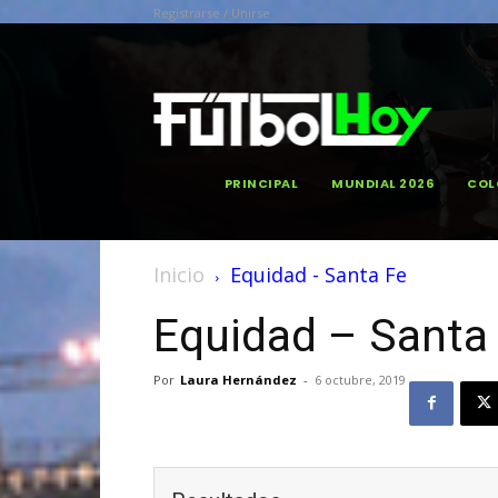
Registrarse / Unirse
PRINCIPAL
MUNDIAL 2026
COL
Inicio
Equidad - Santa Fe
Equidad – Santa
Por
Laura Hernández
-
6 octubre, 2019