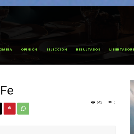
OMBIA
OPINIÓN
SELECCIÓN
RESULTADOS
LIBERTADOR
 Fe
645
0