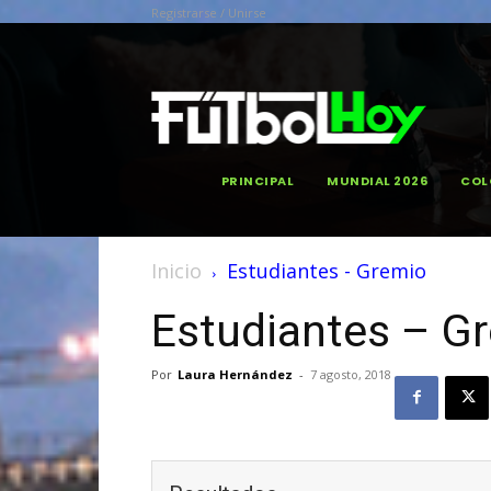
Registrarse / Unirse
PRINCIPAL
MUNDIAL 2026
COL
Inicio
Estudiantes - Gremio
Estudiantes – G
Por
Laura Hernández
-
7 agosto, 2018