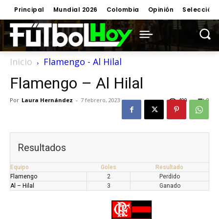
Principal
Mundial 2026
Colombia
Opinión
Selección
Inicio
Flamengo - Al Hilal
Flamengo – Al Hilal
Por
Laura Hernández
-
7 febrero, 2023
400
0
Resultados
Equipo
Goles
Resultado
Flamengo
2
Perdido
Al – Hilal
3
Ganado