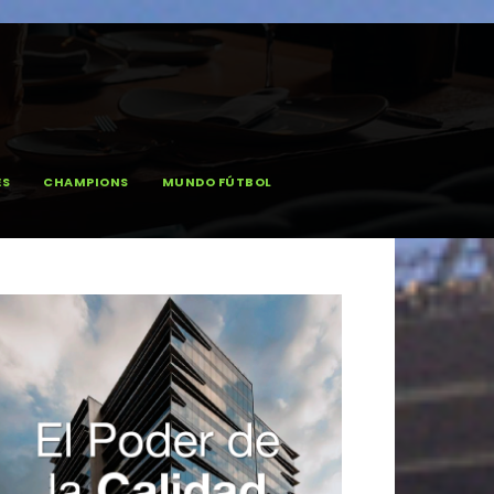
ES
CHAMPIONS
MUNDO FÚTBOL