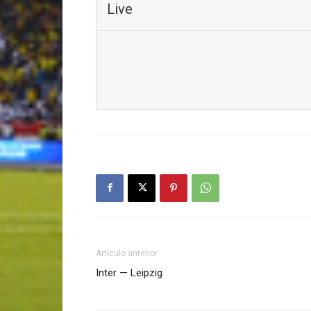
Live
Artículo anterior
Inter — Leipzig