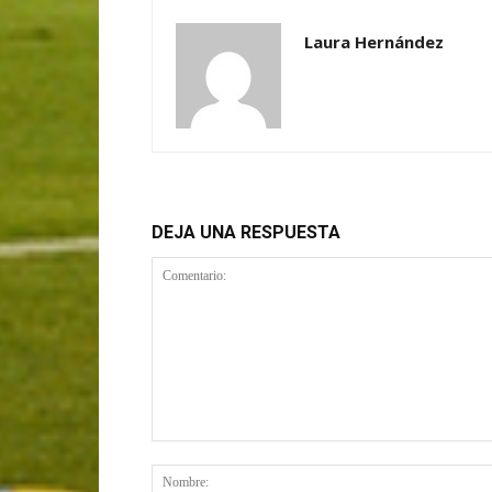
Laura Hernández
DEJA UNA RESPUESTA