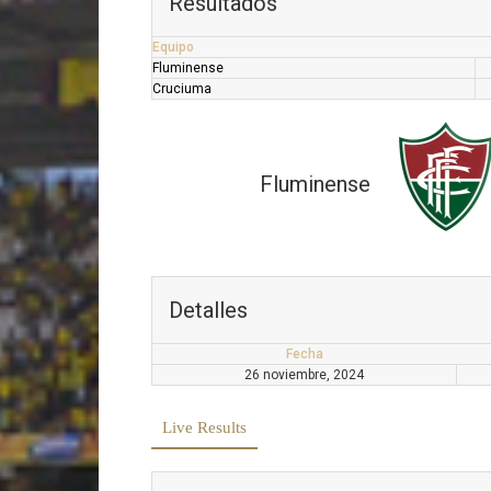
Resultados
Equipo
Fluminense
Cruciuma
Fluminense
Detalles
Fecha
26 noviembre, 2024
Live Results