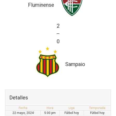
Fluminense
2
—
0
Sampaio
Detalles
Fecha
Hora
Liga
Temporada
22 mayo, 2024
5:00 pm
Fútbol hoy
Fútbol hoy