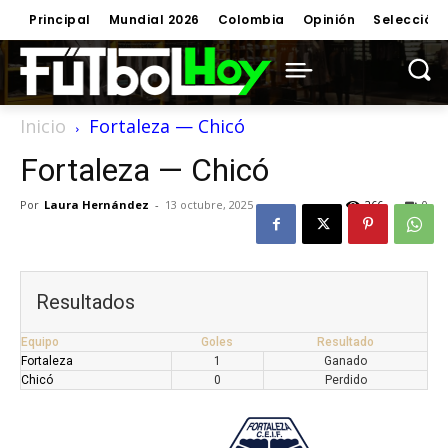
Principal
Mundial 2026
Colombia
Opinión
Selección
Inicio
Fortaleza — Chicó
Fortaleza — Chicó
Por
Laura Hernández
-
13 octubre, 2025
266
0
Resultados
Equipo
Goles
Resultado
Fortaleza
1
Ganado
Chicó
0
Perdido