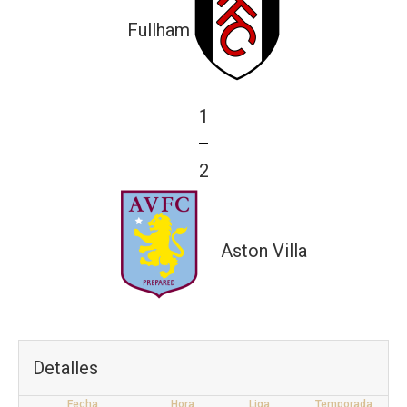
Fullham
1
—
2
Aston Villa
Detalles
Fecha
Hora
Liga
Temporada