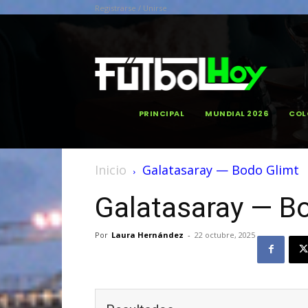
Registrarse / Unirse
PRINCIPAL
MUNDIAL 2026
COL
Inicio
Galatasaray — Bodo Glimt
Galatasaray — B
Por
Laura Hernández
-
22 octubre, 2025