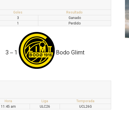
Goles
Resultado
3
Ganado
1
Perdido
3
1
Bodo Glimt
—
Hora
Liga
Temporada
11:45 am
ULC26
UCL26G