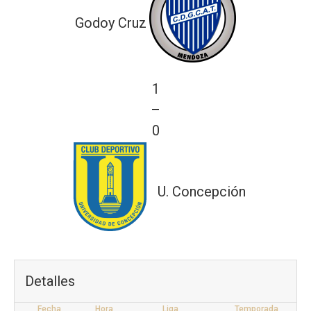
Godoy Cruz
1
—
0
U. Concepción
Detalles
Fecha
Hora
Liga
Temporada