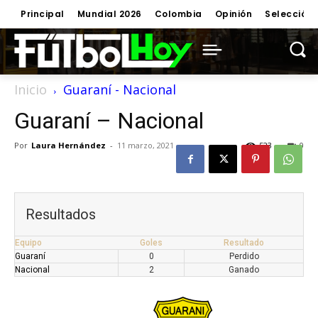
Principal
Mundial 2026
Colombia
Opinión
Selección
Inicio
Guaraní - Nacional
Guaraní – Nacional
Por
Laura Hernández
-
11 marzo, 2021
523
0
Resultados
Equipo
Goles
Resultado
Guaraní
0
Perdido
Nacional
2
Ganado