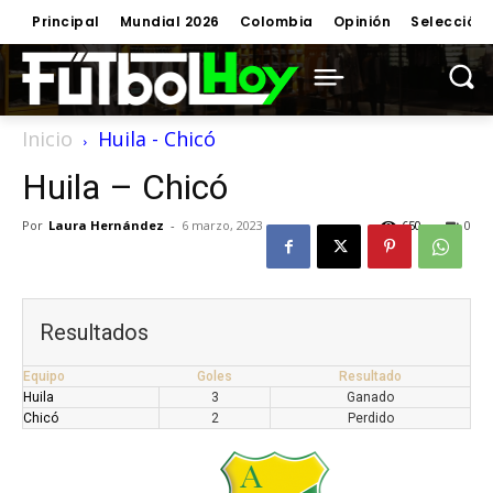
Principal
Mundial 2026
Colombia
Opinión
Selección
Inicio
Huila - Chicó
Huila – Chicó
Por
Laura Hernández
-
6 marzo, 2023
650
0
Resultados
Equipo
Goles
Resultado
Huila
3
Ganado
Chicó
2
Perdido