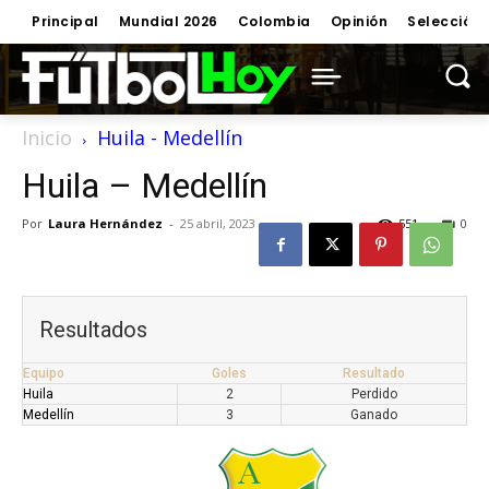
Principal
Mundial 2026
Colombia
Opinión
Selección
Inicio
Huila - Medellín
Huila – Medellín
Por
Laura Hernández
-
25 abril, 2023
551
0
Resultados
Equipo
Goles
Resultado
Huila
2
Perdido
Medellín
3
Ganado