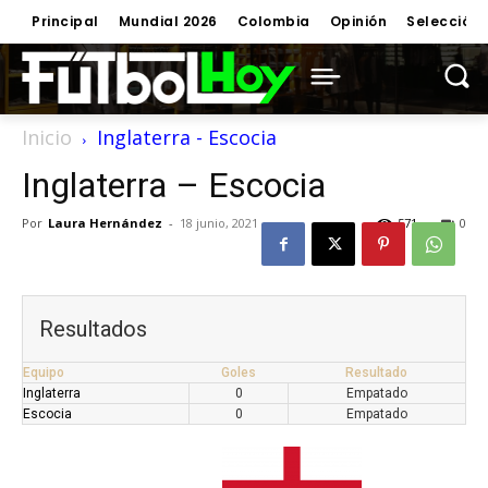
Principal
Mundial 2026
Colombia
Opinión
Selección
Inicio
Inglaterra - Escocia
Inglaterra – Escocia
Por
Laura Hernández
-
18 junio, 2021
571
0
Resultados
Equipo
Goles
Resultado
Inglaterra
0
Empatado
Escocia
0
Empatado