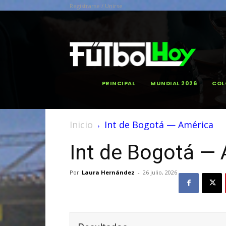
Registrarse / Unirse
PRINCIPAL
MUNDIAL 2026
COL
Inicio
Int de Bogotá — América
Int de Bogotá —
Por
Laura Hernández
-
26 julio, 2026