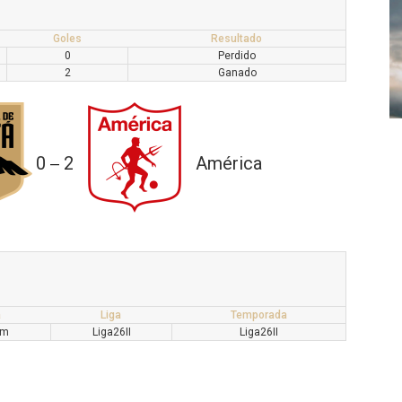
Goles
Resultado
0
Perdido
2
Ganado
0
2
América
—
a
Liga
Temporada
pm
Liga26II
Liga26II