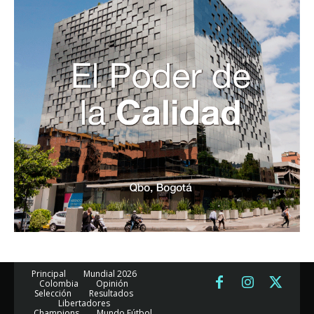
Principal
Mundial 2026
Colombia
Opinión
Selección
Resultados
Libertadores
Champions
Mundo Fútbol