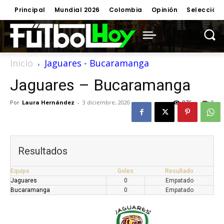
Principal
Mundial 2026
Colombia
Opinión
Selección
Inicio
Jaguares - Bucaramanga
Jaguares – Bucaramanga
Por
Laura Hernández
-
3 diciembre, 2020
876
0
Resultados
Equipo
Goles
Resultado
Jaguares
0
Empatado
Bucaramanga
0
Empatado