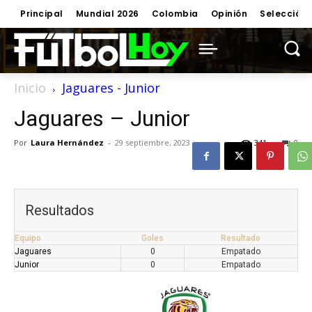
Principal
Mundial 2026
Colombia
Opinión
Selección
Inicio
Jaguares - Junior
Jaguares – Junior
Por
Laura Hernández
-
29 septiembre, 2023
341
0
Resultados
Equipo
Goles
Resultado
Jaguares
0
Empatado
Junior
0
Empatado