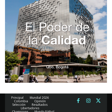
Principal
Mundial 2026
Colombia
Opinión
Selección
Resultados
Libertadores
Champions
Mundo Fútbol