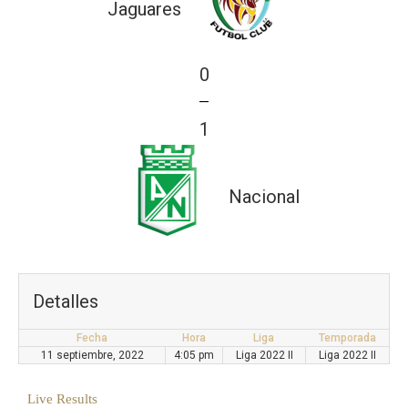
Jaguares
0
—
1
Nacional
Detalles
Fecha
Hora
Liga
Temporada
11 septiembre, 2022
4:05 pm
Liga 2022 II
Liga 2022 II
Live Results