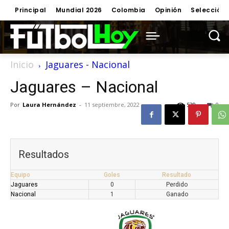
Principal
Mundial 2026
Colombia
Opinión
Selección
Inicio
Jaguares - Nacional
Jaguares – Nacional
Por
Laura Hernández
-
11 septiembre, 2022
539
0
Resultados
Equipo
Goles
Resultado
Jaguares
0
Perdido
Nacional
1
Ganado