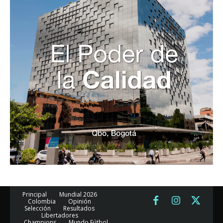
Principal
Mundial 2026
Colombia
Opinión
Selección
Resultados
Libertadores
Champions
Mundo Fútbol