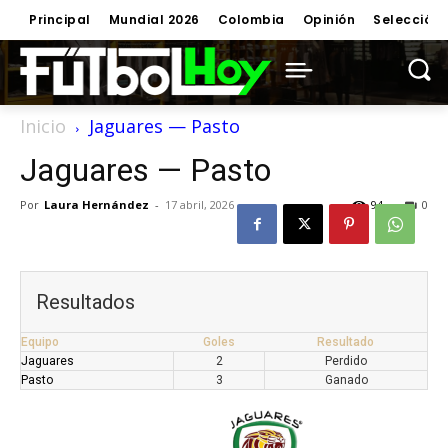
Principal
Mundial 2026
Colombia
Opinión
Selección
Inicio
Jaguares — Pasto
Jaguares — Pasto
Por
Laura Hernández
-
17 abril, 2026
94
0
Resultados
Equipo
Goles
Resultado
Jaguares
2
Perdido
Pasto
3
Ganado