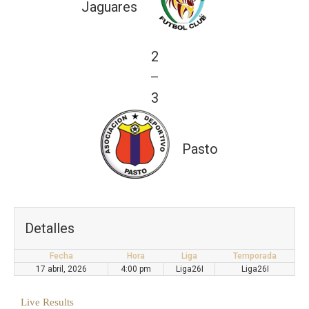
Jaguares
2
—
3
Pasto
Detalles
Fecha
Hora
Liga
Temporada
17 abril, 2026
4:00 pm
Liga26I
Liga26I
Live Results