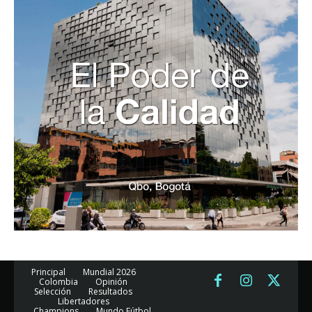
Principal
Mundial 2026
Colombia
Opinión
Selección
Resultados
Libertadores
Champions
Mundo Fútbol