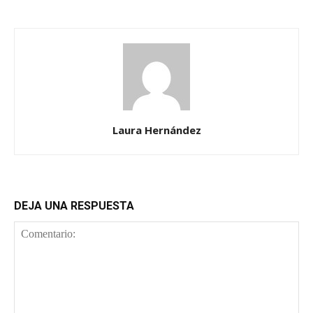
Laura Hernández
DEJA UNA RESPUESTA