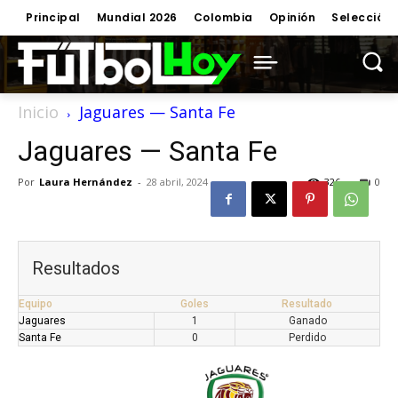
Principal
Mundial 2026
Colombia
Opinión
Selección
Inicio
Jaguares — Santa Fe
Jaguares — Santa Fe
Por
Laura Hernández
-
28 abril, 2024
326
0
Resultados
Equipo
Goles
Resultado
Jaguares
1
Ganado
Santa Fe
0
Perdido