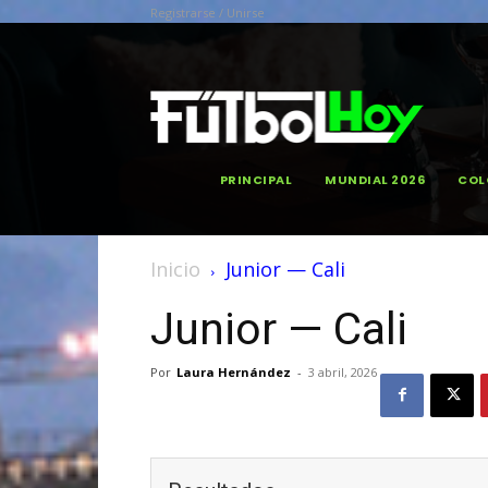
Registrarse / Unirse
PRINCIPAL
MUNDIAL 2026
COL
Inicio
Junior — Cali
Junior — Cali
Por
Laura Hernández
-
3 abril, 2026