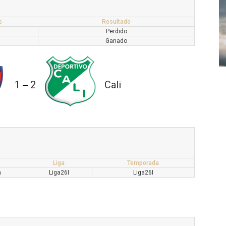
s
Resultado
Perdido
Ganado
1
2
Cali
—
Liga
Temporada
m
Liga26I
Liga26I