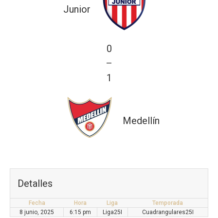
Junior
0
—
1
Medellín
Detalles
Fecha
Hora
Liga
Temporada
8 junio, 2025
6:15 pm
Liga25I
Cuadrangulares25I