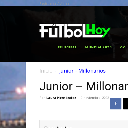
Registrarse / Unirse
PRINCIPAL
MUNDIAL 2026
COL
Inicio
Junior - Millonarios
Junior – Millona
Por
Laura Hernández
-
9 noviembre, 2022