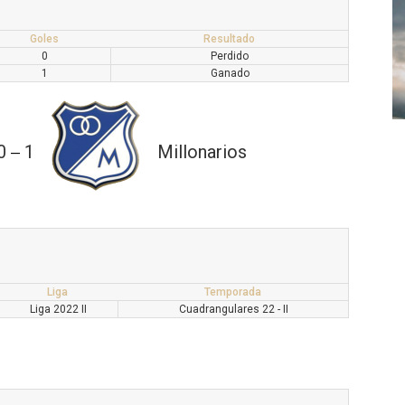
Goles
Resultado
0
Perdido
1
Ganado
0
1
Millonarios
—
Liga
Temporada
Liga 2022 II
Cuadrangulares 22 - II