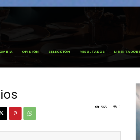
OMBIA
OPINIÓN
SELECCIÓN
RESULTADOS
LIBERTADOR
rios
565
0