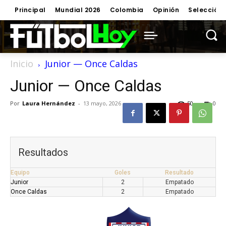
Principal
Mundial 2026
Colombia
Opinión
Selección
Inicio
Junior — Once Caldas
Junior — Once Caldas
Por
Laura Hernández
-
13 mayo, 2026
50
0
Resultados
Equipo
Goles
Resultado
Junior
2
Empatado
Once Caldas
2
Empatado