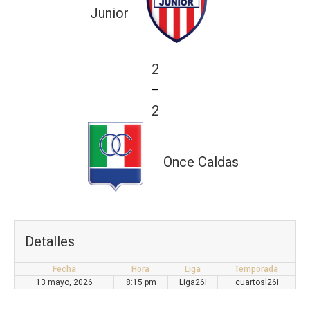
Junior
2
—
2
Once Caldas
Detalles
Fecha
Hora
Liga
Temporada
13 mayo, 2026
8:15 pm
Liga26I
cuartosl26i