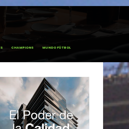
ES
CHAMPIONS
MUNDO FÚTBOL