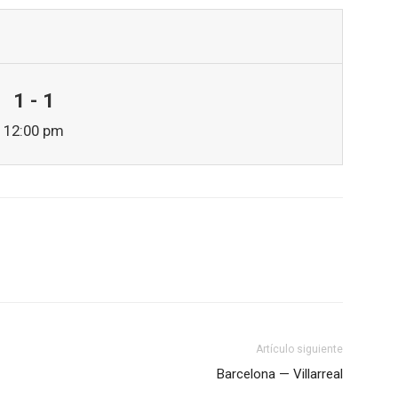
1 - 1
12:00 pm
Artículo siguiente
Barcelona — Villarreal