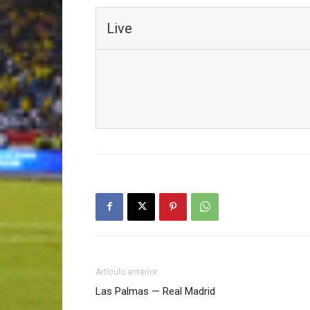
Live
Artículo anterior
Las Palmas — Real Madrid