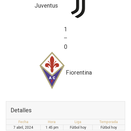
Juventus
1
—
0
Fiorentina
Detalles
Fecha
Hora
Liga
Temporada
7 abril, 2024
1:45 pm
Fútbol hoy
Fútbol hoy