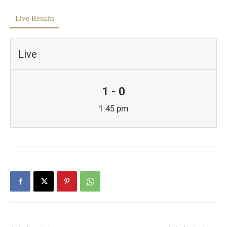
Live Results
Live
1 - 0
1:45 pm