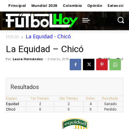
Principal
Mundial 2026
Colombia
Opinión
Selección
Inicio
La Equidad - Chicó
La Equidad – Chicó
Por
Laura Hernández
-
6 marzo, 2018
1308
0
Resultados
Equipo
1er Tiempo
2do Tiempo
Goles
Resultado
Equidad
2
2
4
Ganado
Chicó
0
0
0
Perdido