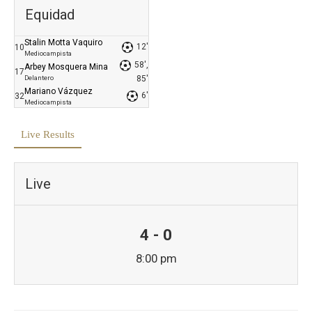
Equidad
Stalin Motta Vaquiro
12'
10
Mediocampista
58',
Arbey Mosquera Mina
17
Delantero
85'
Mariano Vázquez
6'
32
Mediocampista
Live Results
Live
4 - 0
8:00 pm