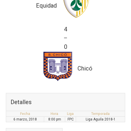
Equidad
4
—
0
Chicó
Detalles
Fecha
Hora
Liga
Temporada
6 marzo, 2018
8:00 pm
FPC
Liga Aguila 2018-1