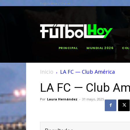
Registrarse / Unirse
PRINCIPAL
MUNDIAL 2026
COL
Inicio
LA FC — Club América
LA FC — Club Am
Por
Laura Hernández
-
31 mayo, 2025