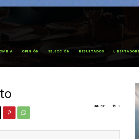
OMBIA
OPINIÓN
SELECCIÓN
RESULTADOS
LIBERTADOR
to
291
0