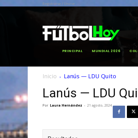
Registrarse / Unirse
PRINCIPAL
MUNDIAL 2026
COL
Inicio
Lanús — LDU Quito
Lanús — LDU Qui
Por
Laura Hernández
-
21 agosto, 2024